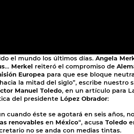
ido el mundo los últimos días.
Angela Mer
us
…
Merkel
reiteró el compromiso de
Alem
isión Europea
para que ese bloque neutra
cia la mitad del siglo”, escribe nuestro 
íctor Manuel Toledo
, en un artículo para 
tica del presidente
López Obrador
:
un cuando éste se agotará en seis años, n
as renovables
en
México
“, acusa
Toledo
en
cretario no se anda con medias tintas.