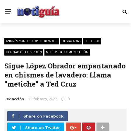
ANDRÉS MANUEL LÓPEZ OBRADOR
DESTACADAS
EDITORIAL
LIBERTAD DE EXPRESIÓN
MEDIOS DE COMUNICACIÓN
Sigue López Obrador empantanado
en chismes de lavadero: Llama
“metiche” a Ted Cruz
Redacción
22 febrero, 2022
0
Share on Facebook
Share on Twitter