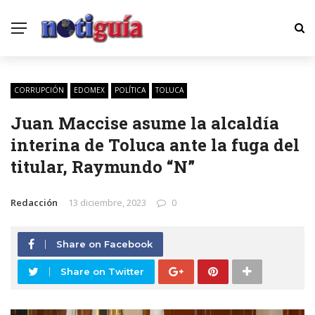
CORRUPCIÓN
EDOMEX
POLÍTICA
TOLUCA
Juan Maccise asume la alcaldía
interina de Toluca ante la fuga del
titular, Raymundo “N”
Redacción
13 diciembre, 2023
0
Share on Facebook
Share on Twitter