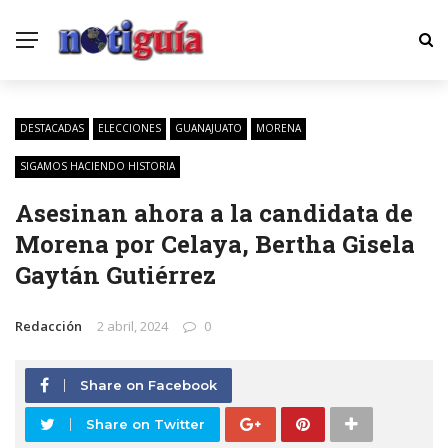
DESTACADAS
ELECCIONES
GUANAJUATO
MORENA
SIGAMOS HACIENDO HISTORIA
Asesinan ahora a la candidata de
Morena por Celaya, Bertha Gisela
Gaytán Gutiérrez
Redacción
2 abril, 2024
0
Share on Facebook
Share on Twitter