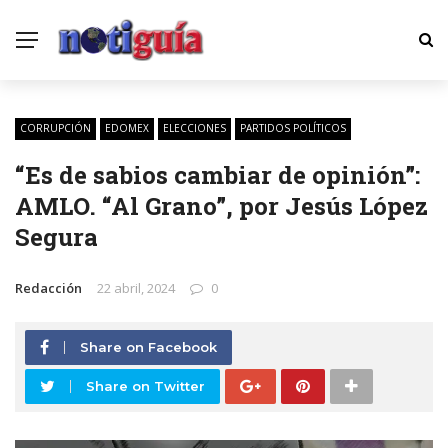
CORRUPCIÓN
EDOMEX
ELECCIONES
PARTIDOS POLÍTICOS
“Es de sabios cambiar de opinión”:
AMLO. “Al Grano”, por Jesús López
Segura
Redacción
22 abril, 2024
0
Share on Facebook
Share on Twitter