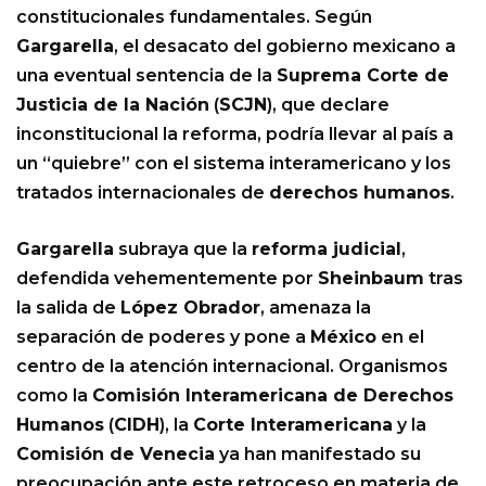
constitucionales fundamentales. Según
Gargarella
, el desacato del gobierno mexicano a
una eventual sentencia de la
Suprema Corte de
Justicia de la Nación
(
SCJN
), que declare
inconstitucional la reforma, podría llevar al país a
un “quiebre” con el sistema interamericano y los
tratados internacionales de
derechos humanos
.
Gargarella
subraya que la
reforma judicial
,
defendida vehementemente por
Sheinbaum
tras
la salida de
López Obrador
, amenaza la
separación de poderes y pone a
México
en el
centro de la atención internacional. Organismos
como la
Comisión Interamericana de Derechos
Humanos
(
CIDH
), la
Corte Interamericana
y la
Comisión de Venecia
ya han manifestado su
preocupación ante este retroceso en materia de