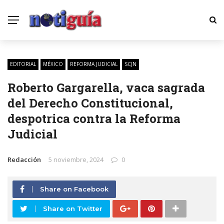
EDITORIAL
MÉXICO
REFORMA JUDICIAL
SCJN
Roberto Gargarella, vaca sagrada
del Derecho Constitucional,
despotrica contra la Reforma
Judicial
Redacción
5 noviembre, 2024
0
Share on Facebook
Share on Twitter