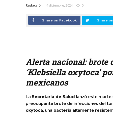
Redacción
4 diciembre, 2024
0
Share on Facebook
Share on
Alerta nacional: brote 
‘Klebsiella oxytoca’ po
mexicanos
La
Secretaría de Salud
lanzó este martes 
preocupante brote de infecciones del t
oxytoca
, una
bacteria
altamente resistent