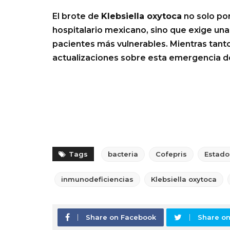
El brote de
Klebsiella oxytoca
no solo pon
hospitalario mexicano, sino que exige una
pacientes más vulnerables. Mientras tant
actualizaciones sobre esta emergencia de
Tags
bacteria
Cofepris
Estado
inmunodeficiencias
Klebsiella oxytoca
Share on Facebook
Share on