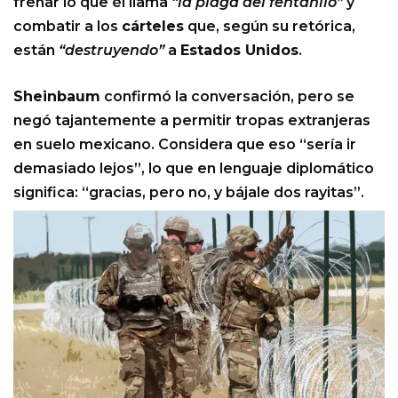
frenar lo que él llama
“la plaga del fentanilo”
y
combatir a los
cárteles
que, según su retórica,
están
“destruyendo”
a
Estados Unidos
.
Sheinbaum
confirmó la conversación, pero se
negó tajantemente a permitir tropas extranjeras
en suelo mexicano. Considera que eso “sería ir
demasiado lejos”, lo que en lenguaje diplomático
significa: “gracias, pero no, y bájale dos rayitas”.