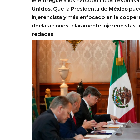
le entregue a los narcopolíticos respons
Unidos
. Que la Presidenta de
México
pued
injerencista y más enfocado en la coopera
declaraciones -claramente injerencistas-
redadas.