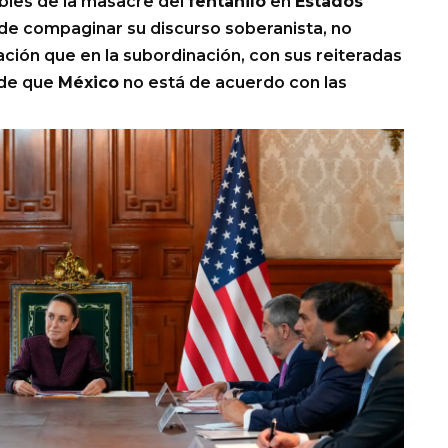
ables de la masacre del
fentanilo
en
Estados
e compaginar su discurso soberanista, no
ción que en la subordinación, con sus reiteradas
 de que
México
no está de acuerdo con las