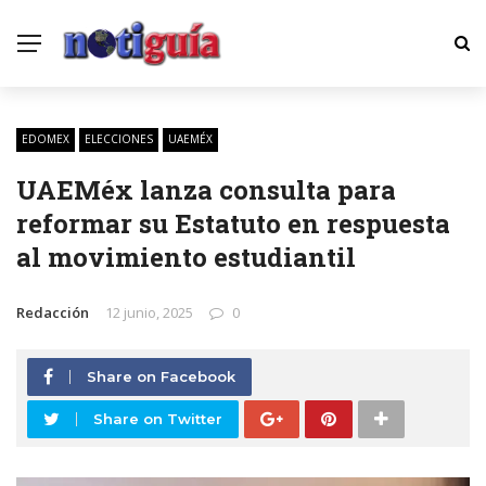
EDOMEX
ELECCIONES
UAEMÉX
UAEMéx lanza consulta para
reformar su Estatuto en respuesta
al movimiento estudiantil
Redacción
12 junio, 2025
0
Share on Facebook
Share on Twitter