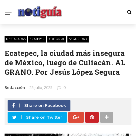
DESTACADAS
ECATEPEC
EDITORIAL
SEGURIDAD
Ecatepec, la ciudad más insegura
de México, luego de Culiacán. AL
GRANO. Por Jesús López Segura
Redacción
25 julio, 2025
0
Share on Facebook
Share on Twitter