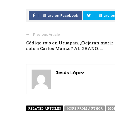
Share on Facebook
Share on
Previous Article
Código rojo en Uruapan. ¿Dejarán morir
solo a Carlos Manzo? AL GRANO. ...
Jesús López
RELATED ARTICLES
MORE FROM AUTHOR
MOR