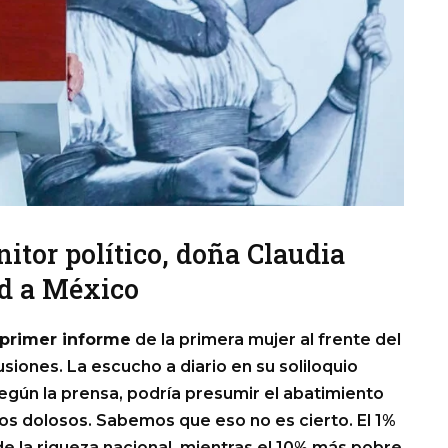
itor político, doña Claudia
ad a México
primer informe
de la primera mujer al frente del
siones. La escucho a diario en su soliloquio
egún la prensa, podría presumir el abatimiento
tos dolosos. Sabemos que eso no es cierto. El 1%
e la riqueza nacional, mientras el 10% más pobre