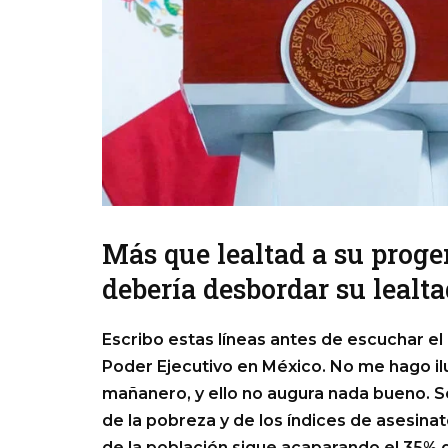
Más que lealtad a su progen
debería desbordar su lealt
Escribo estas líneas antes de escuchar el
Poder Ejecutivo en México. No me hago ilu
mañanero, y ello no augura nada bueno. S
de la pobreza y de los índices de asesina
de la población sigue acaparando el 35% d