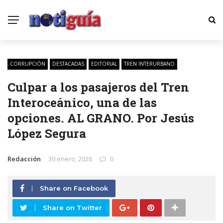
CORRUPCIÓN
DESTACADAS
EDITORIAL
TREN INTERURBANO
Culpar a los pasajeros del Tren
Interoceánico, una de las
opciones. AL GRANO. Por Jesús
López Segura
Redacción
30 enero, 2026
0
Share on Facebook
Share on Twitter