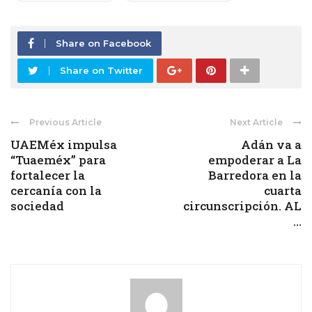
Share on Facebook
Share on Twitter
Previous Article
Next Article
UAEMéx impulsa
Adán va a
“Tuaeméx” para
empoderar a La
fortalecer la
Barredora en la
cercanía con la
cuarta
sociedad
circunscripción. AL
...