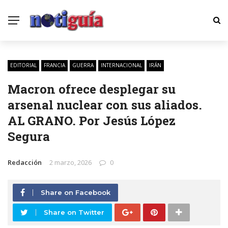
EDITORIAL
FRANCIA
GUERRA
INTERNACIONAL
IRÁN
Macron ofrece desplegar su
arsenal nuclear con sus aliados.
AL GRANO. Por Jesús López
Segura
Redacción
2 marzo, 2026
0
Share on Facebook
Share on Twitter