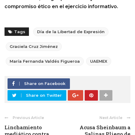
compromiso ético en el ejercicio informativo.
Tags
Día de la Libertad de Expresión
Graciela Cruz Jiménez
María Fernanda Valdés Figueroa
UAEMEX
Share on Facebook
Share on Twitter
Previous Article
Next Article
Linchamiento
Acusa Sheinbaum a
mediático contra
Salinas Pliego de