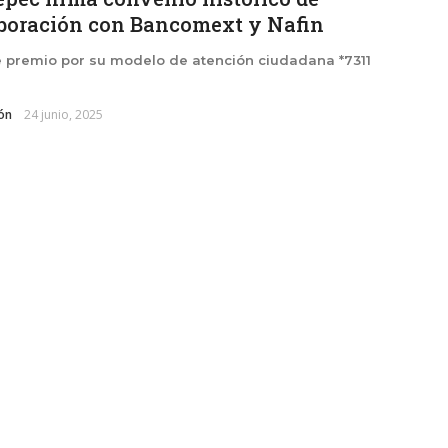
boración con Bancomext y Nafin
 premio por su modelo de atención ciudadana *7311
ón
24 junio, 2025