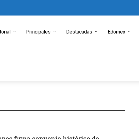
torial
Principales
Destacadas
Edomex
pec firma convenio histórico de