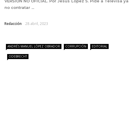
VERSIÓN NO OFICIAL. Por Jesús López S. Pide a Televisa ya
no contratar ...
Redacción
28 abril, 2023
ANDRÉS MANUEL LÓPEZ OBRADOR
CORRUPCIÓN
EDITORIAL
ODEBRECHT