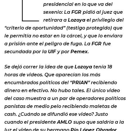
“L
presidencial en lo que va del
sexenio: La
FGR
pidió al juez que
retirara a
Lozoya
el privilegio del
“criterio de oportunidad” (testigo protegido) que
le permitía no estar en la cárcel, y que lo enviara
a prisión ante el peligro de fuga. La
FGR
fue
secundada por la
UIF
y por
Pemex
.
Se dejó correr la idea de que
Lozoya
tenía 18
horas de videos. Que aparecían los más
encumbrados políticos del “
PRIAN
” recibiendo
dinero en efectivo. No hubo tales. El único video
del caso muestra a un par de operadores políticos
panistas de medio pelo recibiendo maletas de
cash. ¿Cuándo se difundió ese video? Justo
cuando el presidente
AMLO
supo que saldría a la
luz el video de su hermano
Pío López Obrador