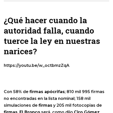
¿Qué hacer cuando la
autoridad falla, cuando
tuerce la ley en nuestras
narices?
https://youtu.be/w_octbmzZqA
Con 58% de
firmas apócrifas
; 810 mil 995 firmas
no encontradas en la lista nominal; 158 mil
simulaciones de
firmas
y 205 mil fotocopias de
firmas
,
El Bronco
será, como dijo
Ciro Gómez