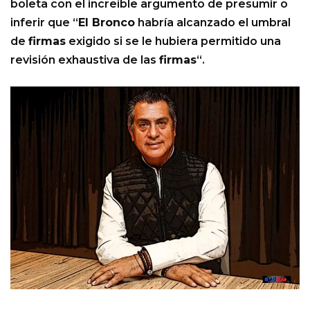
boleta con el increíble argumento de presumir o
inferir que “
El Bronco
habría alcanzado el umbral
de
firmas
exigido si se le hubiera permitido una
revisión exhaustiva de las
firmas
“.