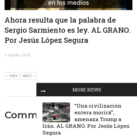
Ahora resulta que la palabra de
Sergio Sarmiento es ley. AL GRANO.
Por Jesús López Segura
5 agosto, 2026
PREV
NEXT
MORE NEWS
“Una civilización
Comments are closed.
entera morirá”,
amenaza Trump a
Irán. AL GRANO. Por Jesús López
Segura