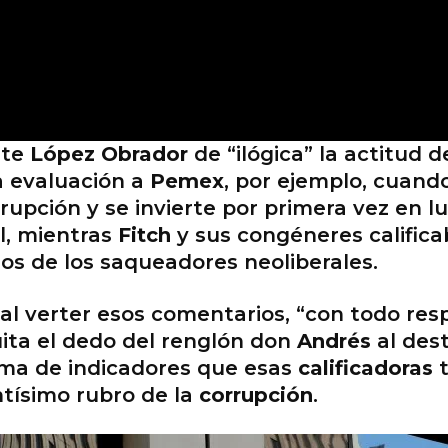
nte
López Obrador
de “ilógica” la actitud d
a evaluación a
Pemex
, por ejemplo, cuand
upción y se invierte por primera vez en lu
l, mientras
Fitch
y sus congéneres calific
 de los saqueadores neoliberales.
l verter esos comentarios, “con todo respe
uita el dedo del renglón don
Andrés
al des
ma de indicadores que esas
calificadoras
t
ntísimo rubro de la
corrupción
.