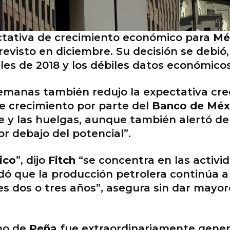
ctativa de crecimiento económico para
Mé
revisto en diciembre. Su decisión se debió,
es de 2018 y los débiles datos económicos
semanas también redujo la expectativa cre
de crecimiento por parte del
Banco de Méx
e y las huelgas, aunque también alertó d
r debajo del potencial”.
ico
”, dijo
Fitch
“se concentra en las activi
ó que la producción petrolera continúa a 
s dos o tres años”, asegura sin dar mayor
rno de
Peña
fue extraordinariamente gene