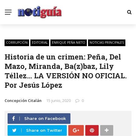
CORRUPCIÓN
EDITORIAL
ENRIQUE PEÑA NIETO
NOTICIAS PRINCIPALES
Historia de un crimen: Peña, Del
Mazo, Miranda, Ba(z)baz, Lily
Téllez… LA VERSIÓN NO OFICIAL.
Por Jesús López
Concepción Citalán
15 junio, 2020
0
Share on Facebook
Share on Twitter