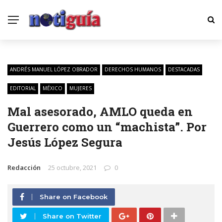
ANDRÉS MANUEL LÓPEZ OBRADOR
DERECHOS HUMANOS
DESTACADAS
EDITORIAL
MÉXICO
MUJERES
Mal asesorado, AMLO queda en
Guerrero como un “machista”. Por
Jesús López Segura
Redacción
25 octubre, 2021
0
Share on Facebook
Share on Twitter