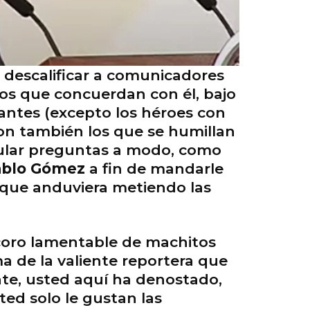
 descalificar a comunicadores
los que concuerdan con él, bajo
ntes (excepto los héroes con
son también los que se humillan
mular preguntas a modo, como
ablo Gómez
a fin de mandarle
 que anduviera metiendo las
coro lamentable de machitos
a de la valiente reportera que
ente, usted aquí ha denostado,
sted solo le gustan las