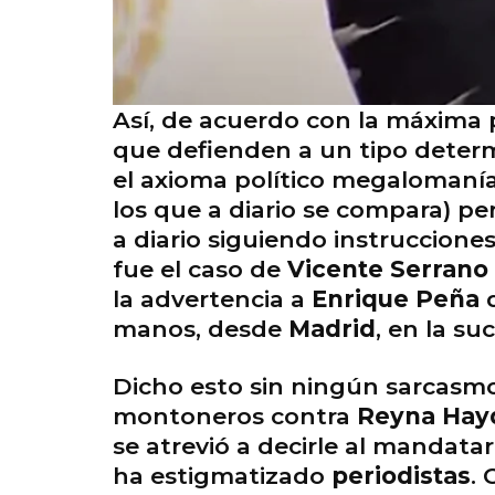
Así, de acuerdo con la máxima 
que defienden a un tipo determ
el axioma político megalomaní
los que a diario se compara) pe
a diario siguiendo instruccione
fue el caso de
Vicente Serrano
la advertencia a
Enrique Peña
d
manos, desde
Madrid
, en la s
Dicho esto sin ningún sarcasm
montoneros contra
Reyna Hay
se atrevió a decirle al mandata
ha estigmatizado
periodistas
. 