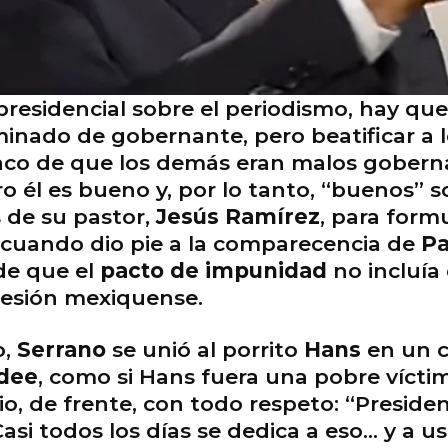
presidencial sobre el periodismo, hay que
inado de gobernante, pero beatificar a 
aco de que los demás eran malos goberna
ro él es bueno y, por lo tanto, “buenos” 
s de su pastor,
Jesús Ramírez
, para for
cuando dio pie a la comparecencia de
P
e que el
pacto de impunidad
no incluía
ucesión mexiquense.
o,
Serrano
se unió al porrito
Hans
en un 
dee
, como si Hans fuera una pobre víctim
rio, de frente, con todo respeto: “Presid
Casi todos los días se dedica a eso… y a u