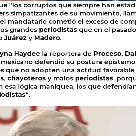
ue “los corruptos que siempre han estad
bers simpatizantes de su movimiento, lla
, el mandatario cometió el exceso de com
ros grandes
periodistas
que en el pasad
mo
Juárez
y
Madero
.
yna Haydee
la reportera de
Proceso
,
Dal
mexicano defendió su postura epistemoló
s que no adopten una actitud favorable 
s
,
chayoteros
y malos
periodistas
, porq
n esa lógica maniquea, los que defendían
iodistas
“.