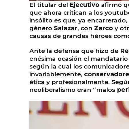
El titular del
Ejecutivo
afirmó q
que ahora critican a los youtu
insólito es que, ya encarrerado
género
Salazar
, con
Zarco
y ot
causas de grandes héroes co
Ante la defensa que hizo de
Re
enésima ocasión el mandatario 
según la cual los comunicadore
invariablemente,
conservadore
ética y profesionalmente. Segú
neoliberalismo eran “malos
per