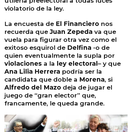
utilería preelectoral a todas luces
violatorio de la ley.
La encuesta de
El Financiero
nos
recuerda que
Juan Zepeda
va que
vuela para figurar otra vez como el
exitoso esquirol de
Delfina
-o de
quien eventualmente la supla por
violaciones
a la
ley electoral
– y que
Ana Lilia Herrera
podría ser la
candidata que doble a
Morena
, si
Alfredo del Mazo
deja de jugar el
juego de “gran elector” que,
francamente, le queda grande.