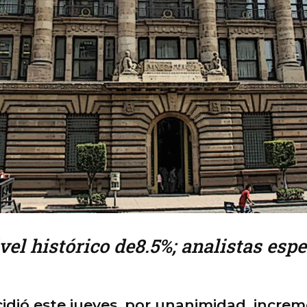
vel histórico de8.5%; analistas espe
cidió este jueves, por unanimidad, incre