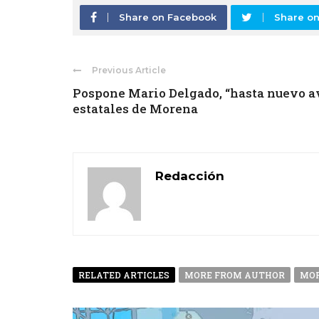
Share on Facebook
Share on
Previous Article
Pospone Mario Delgado, “hasta nuevo av
estatales de Morena
Redacción
RELATED ARTICLES
MORE FROM AUTHOR
MOR