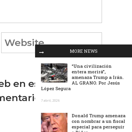
MORE NEWS
“Una civilización
entera morirá”,
amenaza Trump a Irán.
eb en este
AL GRANO. Por Jesús
López Segura
mentario.
7 abril, 2026
Donald Trump amenaza
con nombrar a un fiscal
especial para perseguir