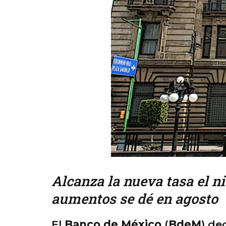
Alcanza la nueva tasa el ni
aumentos se dé en agosto
El
Banco de México
(
BdeM
) de