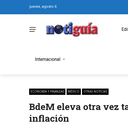
jueves, agosto 6
Edi
Internacional
ECONOMÍA Y FINANZAS
MÉXICO
OTRAS NOTICIAS
BdeM eleva otra vez ta
inflación