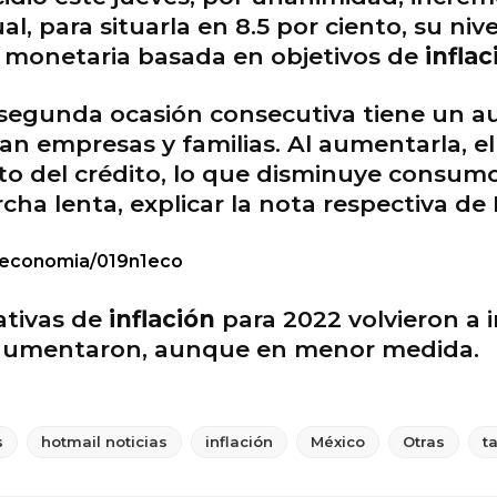
l, para situarla en 8.5 por ciento, su ni
ca monetaria basada en objetivos de
inflac
 segunda ocasión consecutiva tiene un 
ian empresas y familias. Al aumentarla, 
to del crédito, lo que disminuye consumo 
rcha lenta, explicar la nota respectiva de
/economia/019n1eco
ativas de
inflación
para 2022 volvieron a 
o aumentaron, aunque en menor medida.
s
hotmail noticias
inflación
México
Otras
t