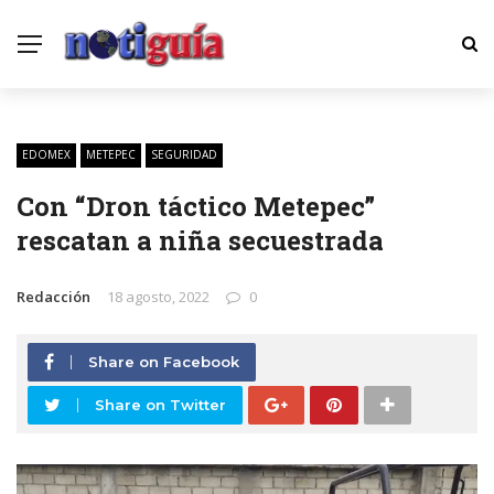
EDOMEX
METEPEC
SEGURIDAD
Con “Dron táctico Metepec”
rescatan a niña secuestrada
Redacción
18 agosto, 2022
0
Share on Facebook
Share on Twitter