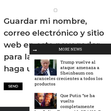
Guardar mi nombre,
correo electrónico y sitio
web en este navegador
MORE NEWS
para la próxima vez que
Trump vuelve al
haga un comentario.
ataque: amenaza a
Sheinbaum con
aranceles crecientes a todos los
productos
Que Putin “se ha
vuelto
completamente