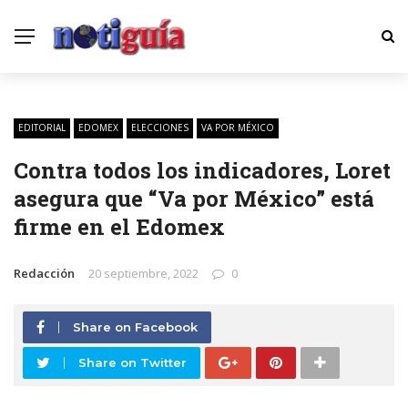
EDITORIAL
EDOMEX
ELECCIONES
VA POR MÉXICO
Contra todos los indicadores, Loret
asegura que “Va por México” está
firme en el Edomex
Redacción
20 septiembre, 2022
0
Share on Facebook
Share on Twitter