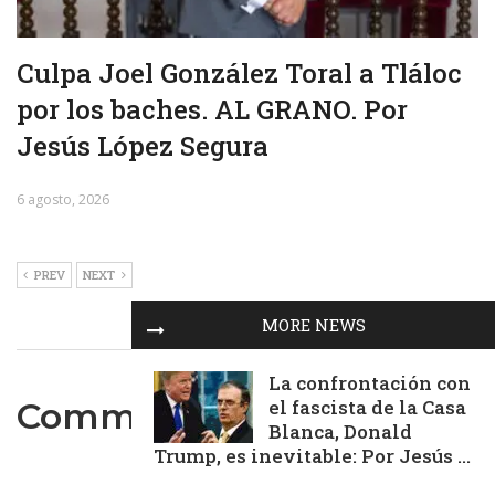
Culpa Joel González Toral a Tláloc
por los baches. AL GRANO. Por
Jesús López Segura
6 agosto, 2026
PREV
NEXT
MORE NEWS
La confrontación con
el fascista de la Casa
Comments are closed.
Blanca, Donald
Trump, es inevitable: Por Jesús ...