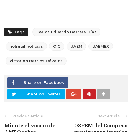
Tags
Carlos Eduardo Barrera Díaz
hotmail noticias
OIC
UAEM
UAEMEX
Victorino Barrios Dávalos
Share on Facebook
Share on Twitter
Previous Article
Next Article
Miente el vocero de
OSFEM del Congreso
AMLO sobre
mexiquense impulsa