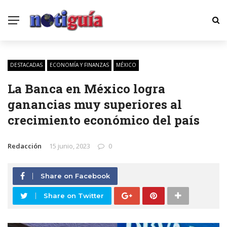
DESTACADAS
ECONOMÍA Y FINANZAS
MÉXICO
La Banca en México logra
ganancias muy superiores al
crecimiento económico del país
Redacción
15 junio, 2023
0
Share on Facebook
Share on Twitter