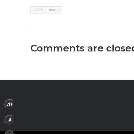
PREV
NEXT
Comments are close
A+
A