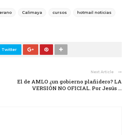
erano
Calimaya
cursos
hotmail noticias
 Twitter
Next Article
El de AMLO ¿un gobierno plañidero? LA
VERSIÓN NO OFICIAL. Por Jesús ...