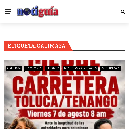
ETIQUETA:
CALIMAYA
CALIMAYA
ECOLOGÍA
EDOMEX
NOTICIAS PRINCIPALES
SEGURIDAD