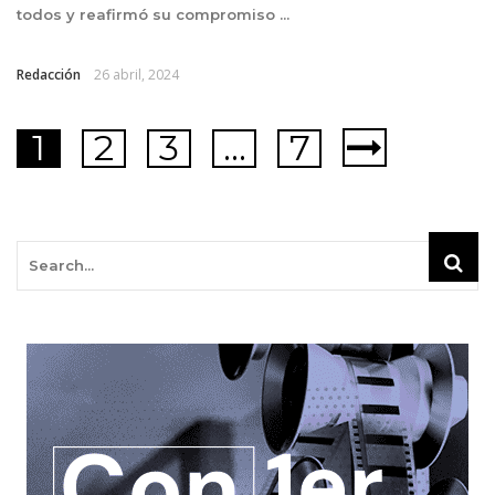
todos y reafirmó su compromiso ...
Redacción
26 abril, 2024
1
2
3
…
7