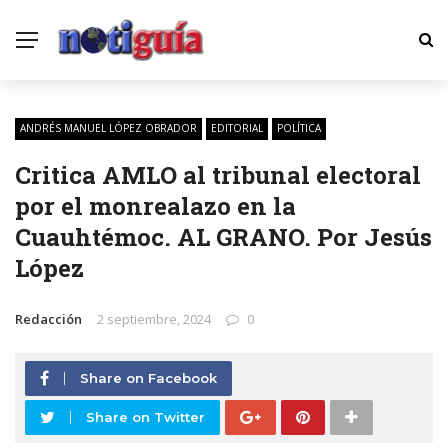
ANDRÉS MANUEL LÓPEZ OBRADOR
EDITORIAL
POLÍTICA
Critica AMLO al tribunal electoral
por el monrealazo en la
Cuauhtémoc. AL GRANO. Por Jesús
López
Redacción
2 septiembre, 2024
0
Share on Facebook
Share on Twitter