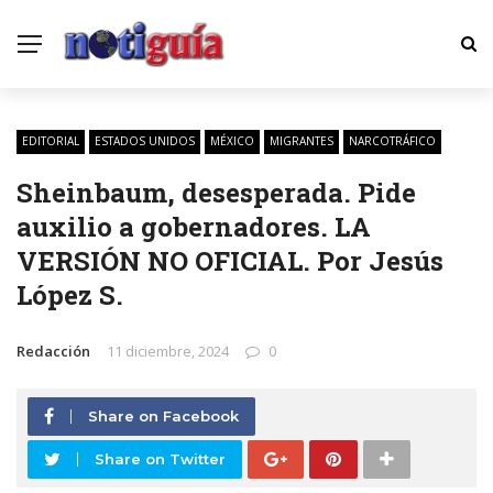
EDITORIAL
ESTADOS UNIDOS
MÉXICO
MIGRANTES
NARCOTRÁFICO
Sheinbaum, desesperada. Pide
auxilio a gobernadores. LA
VERSIÓN NO OFICIAL. Por Jesús
López S.
Redacción
11 diciembre, 2024
0
Share on Facebook
Share on Twitter