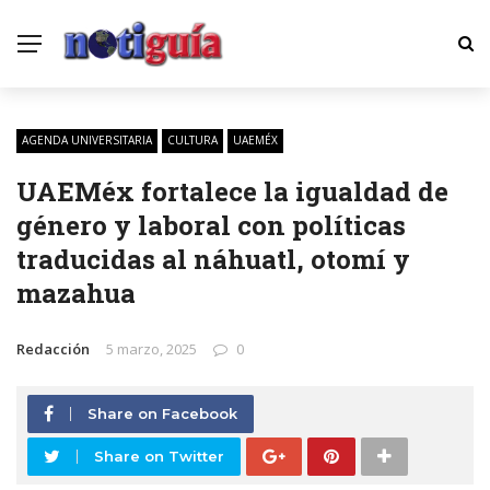
AGENDA UNIVERSITARIA
CULTURA
UAEMÉX
UAEMéx fortalece la igualdad de
género y laboral con políticas
traducidas al náhuatl, otomí y
mazahua
Redacción
5 marzo, 2025
0
Share on Facebook
Share on Twitter