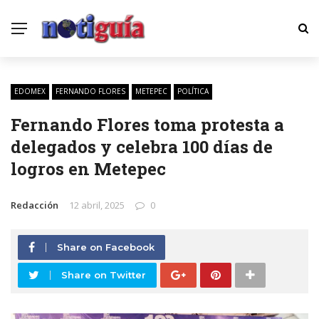
EDOMEX
FERNANDO FLORES
METEPEC
POLÍTICA
Fernando Flores toma protesta a
delegados y celebra 100 días de
logros en Metepec
Redacción
12 abril, 2025
0
Share on Facebook
Share on Twitter