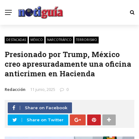
DESTACADAS
MÉXICO
NARCOTRÁFICO
TERRORISMO
Presionado por Trump, México
creo apresuradamente una oficina
anticrimen en Hacienda
Redacción
11 junio, 2025
0
Share on Facebook
Share on Twitter