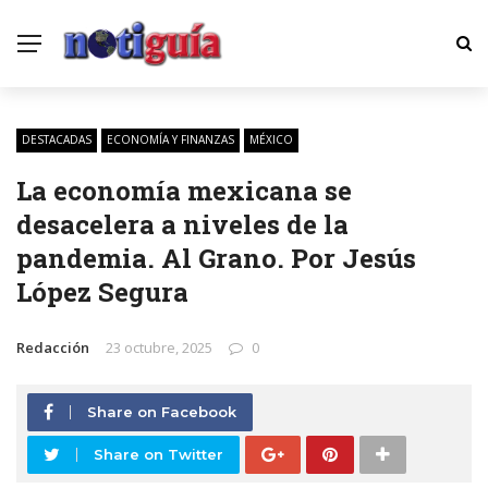
DESTACADAS
ECONOMÍA Y FINANZAS
MÉXICO
La economía mexicana se
desacelera a niveles de la
pandemia. Al Grano. Por Jesús
López Segura
Redacción
23 octubre, 2025
0
Share on Facebook
Share on Twitter