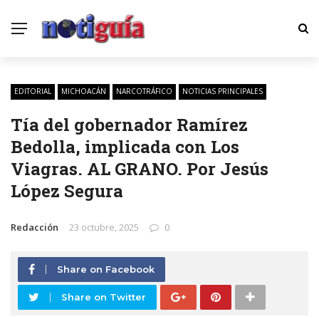
EDITORIAL
MICHOACÁN
NARCOTRÁFICO
NOTICIAS PRINCIPALES
Tía del gobernador Ramírez
Bedolla, implicada con Los
Viagras. AL GRANO. Por Jesús
López Segura
Redacción
23 octubre, 2025
0
Share on Facebook
Share on Twitter