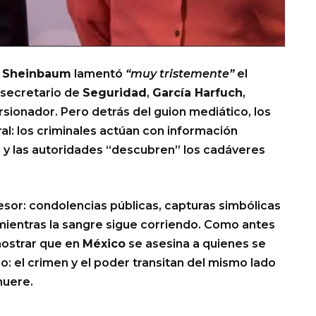
a Sheinbaum
lamentó
“muy tristemente”
el
u secretario de
Seguridad
,
García Harfuch
,
sionador. Pero detrás del guion mediático, los
l: los criminales actúan con información
or y las autoridades “descubren” los cadáveres
esor: condolencias públicas, capturas simbólicas
mientras la sangre sigue corriendo. Como antes
mostrar que en
México
se asesina a quienes se
aro: el crimen y el poder transitan del mismo lado
muere.