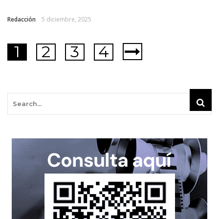
Redacción
5 diciembre, 2025
1
2
3
4