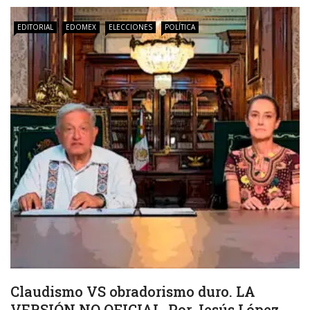
EDITORIAL
EDOMEX
ELECCIONES
POLÍTICA
Claudismo VS obradorismo duro. LA
VERSIÓN NO OFICIAL. Por Jesús López