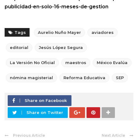
publicidad-en-solo-16-meses-de-gestion
Tags
Aurelio Nuño Mayer
aviadores
editorial
Jesús López Segura
La Versión No Oficial
maestros
México Evalúa
nómina magisterial
Reforma Educativa
SEP
Share on Facebook
Share on Twitter
Previous Article
Next Article