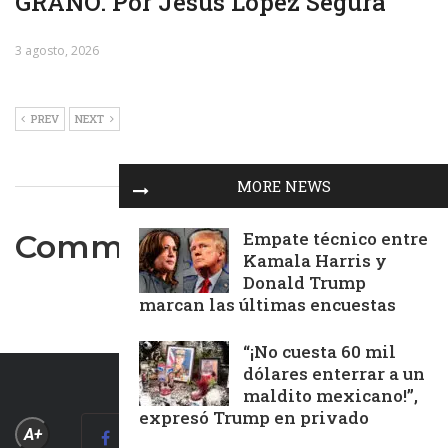
GRANO. Por Jesús López Segura
3 agosto, 2026
PREV
NEXT
MORE NEWS
Empate técnico entre
Comments are closed.
Kamala Harris y
Donald Trump
marcan las últimas encuestas
“¡No cuesta 60 mil
dólares enterrar a un
maldito mexicano!”,
expresó Trump en privado
A+