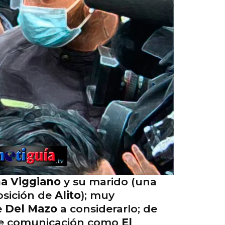
na Viggiano
y su marido (una
osición de
Alito
); muy
e
Del Mazo
a considerarlo; de
s de comunicación como
El