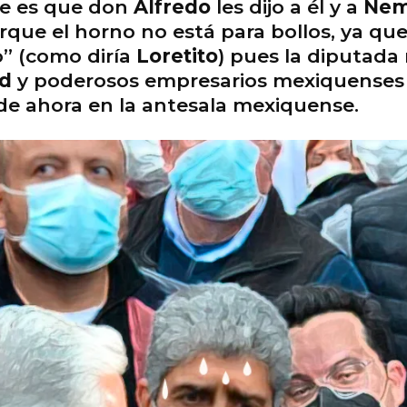
ble es que don
Alfredo
les dijo a él y a
Nem
orque el horno no está para bollos, ya qu
o” (como diría
Loretito
) pues la diputada
rd
y poderosos empresarios mexiquenses q
sde ahora en la antesala mexiquense.