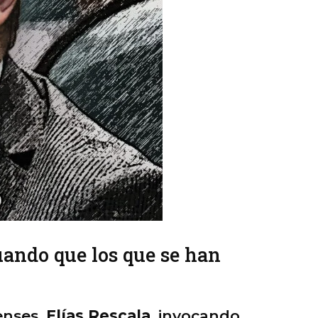
nuando que los que se han
enses,
Elías Rescala
, invocando