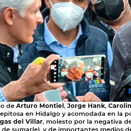
do de
Arturo Montiel
,
Jorge Hank
,
Caroli
repitosa en Hidalgo y acomodada en la p
gas del Villar
, molesto por la negativa d
vez de sumarle), y de importantes medio