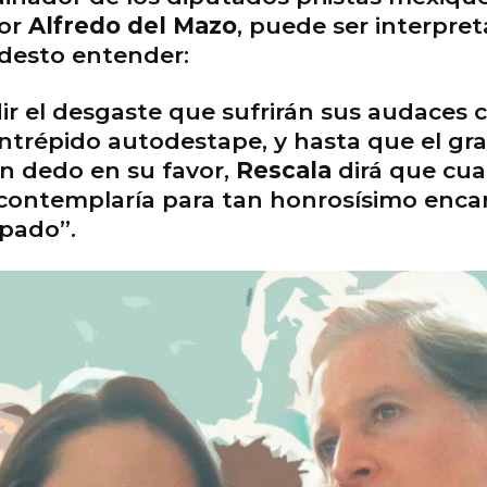
dor
Alfredo del Mazo
, puede ser interpret
desto entender:
dir el desgaste que sufrirán sus audaces 
 intrépido autodestape, y hasta que el gr
an dedo en su favor,
Rescala
dirá que cua
contemplaría para tan honrosísimo encar
apado”.