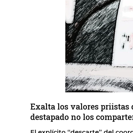
Exalta los valores priistas
destapado no los compart
El explícito “descarte” del coo