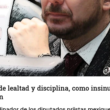
 de lealtad y disciplina, como insi
en
rdinador de los diputados priistas mexiqu