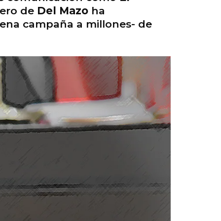
cero de
Del Mazo
ha
uena campaña a millones- de