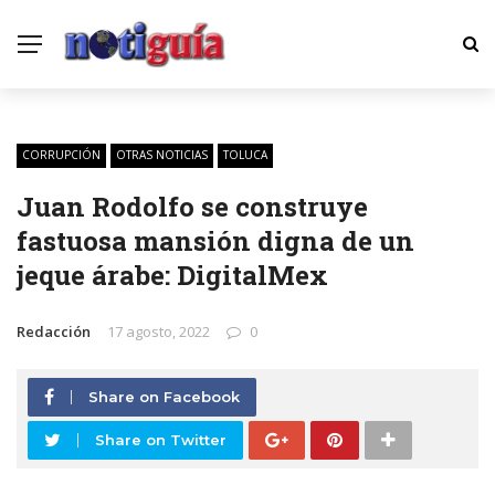
CORRUPCIÓN
OTRAS NOTICIAS
TOLUCA
Juan Rodolfo se construye
fastuosa mansión digna de un
jeque árabe: DigitalMex
Redacción
17 agosto, 2022
0
Share on Facebook
Share on Twitter