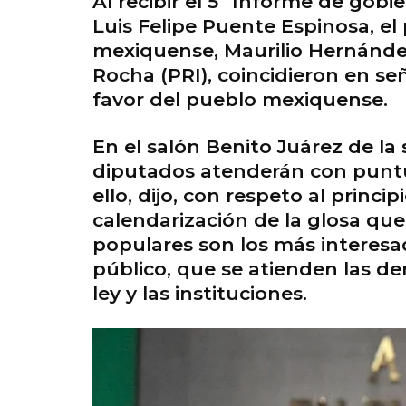
Al recibir el 5º Informe de gob
Luis Felipe Puente Espinosa, el
mexiquense, Maurilio Hernández
Rocha (PRI), coincidieron en se
favor del pueblo mexiquense.
En el salón Benito Juárez de la 
diputados atenderán con puntual
ello, dijo, con respeto al princi
calendarización de la glosa qu
populares son los más interesado
público, que se atienden las de
ley y las instituciones.