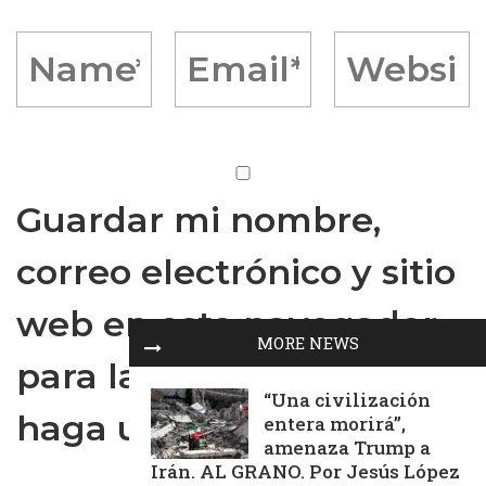
Guardar mi nombre,
correo electrónico y sitio
web en este navegador
MORE NEWS
para la próxima vez que
“Una civilización
haga un comentario.
entera morirá”,
amenaza Trump a
Irán. AL GRANO. Por Jesús López