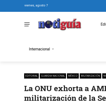
viernes, agosto 7
Edi
Internacional
EDITORIAL
GUARDIA NACIONAL
MÉXICO
MILITARIZACIÓN
N
La ONU exhorta a AMLO
militarización de la S