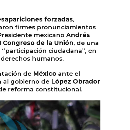
sapariciones forzadas
,
nzaron firmes pronunciamientos
 Presidente mexicano
Andrés
l
Congreso de la Unión
, de una
e “participación ciudadana”, en
de derechos humanos.
entación de
México
ante el
n al gobierno de
López Obrador
 de reforma constitucional.