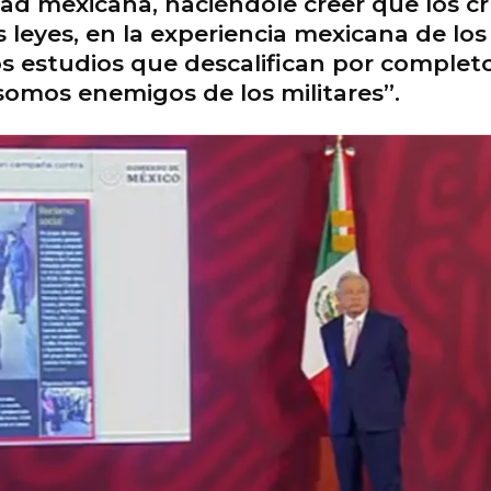
ad mexicana, haciéndole creer que los crí
leyes, en la experiencia mexicana de los 
os estudios que descalifican por complet
“somos enemigos de los militares”.