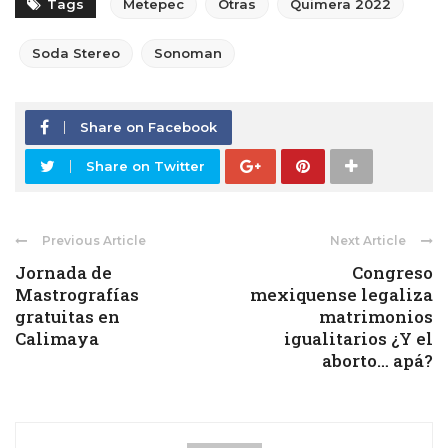
Tags
Metepec
Otras
Quimera 2022
Soda Stereo
Sonoman
Share on Facebook
Share on Twitter
Previous Article
Next Article
Jornada de
Congreso
Mastrografías
mexiquense legaliza
gratuitas en
matrimonios
Calimaya
igualitarios ¿Y el
aborto… apá?